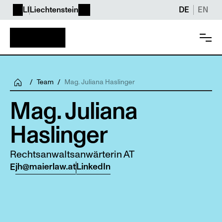
LI
Liechtenstein
DE
EN
/
Team
/
Mag. Juliana Haslinger
Mag. Juliana 
Haslinger
Rechtsanwaltsanwärterin AT
jh@maierlaw.at
LinkedIn
E