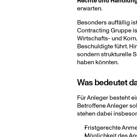
Rechte und Handlung
erwarten.
Besonders auffällig ist
Contracting Gruppe is
Wirtschafts- und Korr
Beschuldigte führt. Hi
sondern strukturelle S
haben könnten.
Was bedeutet da
Für Anleger besteht ein
Betroffene Anleger sol
stehen dabei insbeso
Fristgerechte Anm
Möglichkeit des Ans