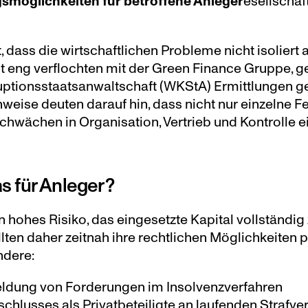
smöglichkeiten für betroffene Anleger
esellschaft
, dass die wirtschaftlichen Probleme nicht isoliert a
t eng verflochten mit der Green Finance Gruppe, ge
uptionsstaatsanwaltschaft (WKStA) Ermittlungen g
nweise deuten darauf hin, dass nicht nur einzelne F
chwächen in Organisation, Vertrieb und Kontrolle ei
s für Anleger?
 hohes Risiko, das eingesetzte Kapital vollständig z
lten daher zeitnah ihre rechtlichen Möglichkeiten p
ndere:
eldung von Forderungen im Insolvenzverfahren
chlusses als Privatbeteiligte an laufenden Strafve