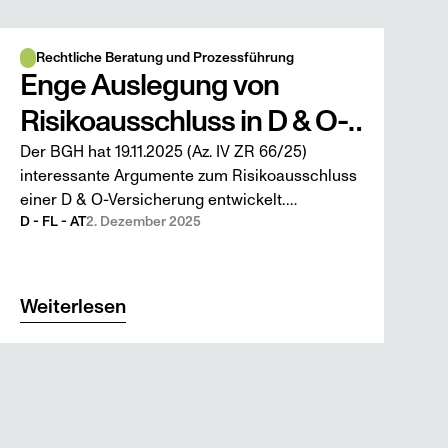
Rechtliche Beratung und Prozessführung
Enge Auslegung von
Risikoausschluss in D & O-
Der BGH hat 19.11.2025 (Az. IV ZR 66/25)
Versicherung
interessante Argumente zum Risikoausschluss
einer D & O-Versicherung entwickelt.
Höchstgerichte in AT, FL und CH könnten sich
D - FL - AT
2. Dezember 2025
daran orientieren.
Weiterlesen