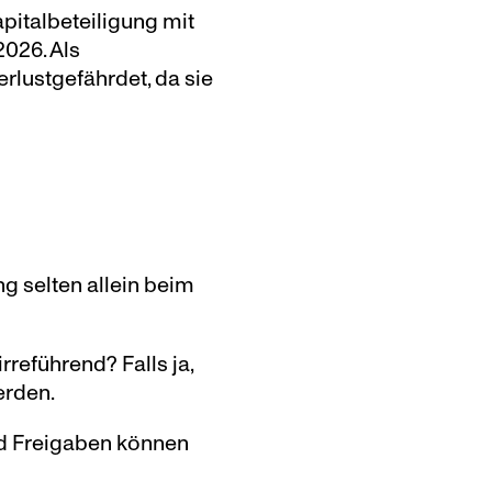
pitalbeteiligung mit 
26. Als 
rlustgefährdet, da sie 
 selten allein beim 
eführend? Falls ja, 
erden.
d Freigaben können 