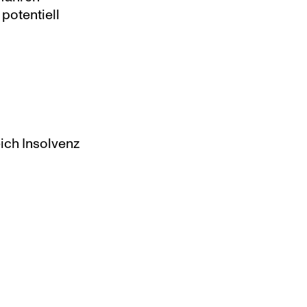
otentiell 
ch Insolvenz 