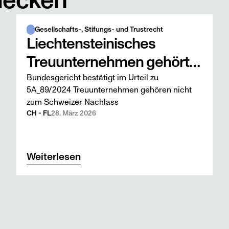
decken
Gesellschafts-, Stifungs- und Trustrecht
Liechtensteinisches
Treuunternehmen gehört
Bundesgericht bestätigt im Urteil zu
nicht zum Schweizer
5A_89/2024 Treuunternehmen gehören nicht
Nachlass
zum Schweizer Nachlass
CH - FL
28. März 2026
Weiterlesen