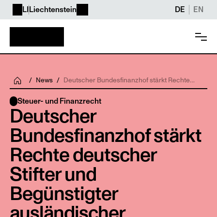
LI
Liechtenstein
DE
EN
/
News
/
Deutscher Bundesfinanzhof stärkt Rechte
deutscher Stifter und Begünstigter
ausländischer Familienstiftungen
Steuer- und Finanzrecht
Deutscher 
Bundesfinanzhof stärkt 
Rechte deutscher 
Stifter und 
Begünstigter 
ausländischer 