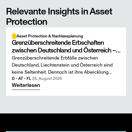
Relevante Insights in Asset 
Protection
Asset Protection & Nachlassplanung
Grenzüberschreitende Erbschaften
zwischen Deutschland und Österreich –
Ein Überblick für Erben und Berater
Grenzüberschreitende Erbfälle zwischen
Deutschland, Liechtenstein und Österreich sind
keine Seltenheit. Dennoch ist ihre Abwicklung
häufig komplex. Erben müssen nicht nur zwei
D - AT - FL 
25. August 2025
Weiterlesen
unterschiedliche Steuergesetze beachten, sondern
auch mit teils unbekannten Verfahren und
Besonderheiten der österreichischen
Nachlassabwicklung umgehen. Der folgende
Beitrag bietet einen praxisnahen Überblick über
zentrale Aspekte der Erbschaftsabwicklung in
Österreich aus deutscher Perspektive.