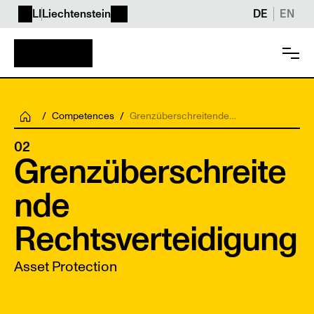
LI
Liechtenstein
DE
EN
/
Competences
/
Grenzüberschreitende
Rechtsverteidigung
02
Grenzüberschreite
nde 
Rechtsverteidigung
Asset Protection