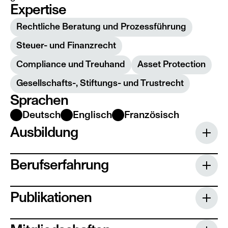
Expertise
Rechtliche Beratung und Prozessführung
Steuer- und Finanzrecht
Compliance und Treuhand
Asset Protection
Gesellschafts-, Stiftungs- und Trustrecht
Sprachen
Deutsch
Englisch
Französisch
Ausbildung
Absolvierung des Zertifikatsstudiengangs 
„Droit Canonique" der Domuni Universitas, 
Berufserfahrung
Toulouse (FR), seit 2025
Rechtsanwalt bei einer 
Absolvierung des Zertifikatsstudiengangs 
liechtensteinischen Anwaltskanzlei, 2019–
Publikationen
„Droit Canonique" der Domuni Universitas, 
2024
Toulouse (FR), 2019
Die steuerrechtliche Behandlung 
Rechtsreferendar im Bezirk des 
Postgraduierter Masterstudiengang 
liechtensteinischer Vermögensstrukturen 